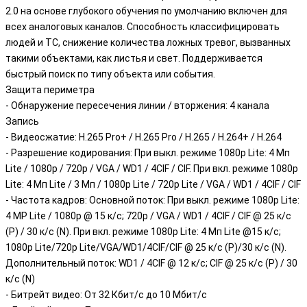
2.0 на основе глубокого обучения по умолчанию включен для
всех аналоговых каналов. Способность классифицировать
людей и ТС, снижение количества ложных тревог, вызванных
такими объектами, как листья и свет. Поддерживается
быстрый поиск по типу объекта или события.
Защита периметра
- Обнаружение пересечения линии / вторжения: 4 канала
Запись
- Видеосжатие: H.265 Pro+ / H.265 Pro / H.265 / H.264+ / H.264
- Разрешение кодирования: При выкл. режиме 1080p Lite: 4 Мп
Lite / 1080p / 720p / VGA / WD1 / 4CIF / CIF. При вкл. режиме 1080p
Lite: 4 Мп Lite / 3 Мп / 1080p Lite / 720p Lite / VGA / WD1 / 4CIF / CIF
- Частота кадров: Основной поток: При выкл. режиме 1080p Lite:
4 MP Lite / 1080p @ 15 к/с; 720p / VGA / WD1 / 4CIF / CIF @ 25 к/с
(P) / 30 к/с (N). При вкл. режиме 1080p Lite: 4 Мп Lite @15 к/с;
1080p Lite/720p Lite/VGA/WD1/4CIF/CIF @ 25 к/с (P)/30 к/с (N).
Дополнительный поток: WD1 / 4CIF @ 12 к/с; CIF @ 25 к/с (P) / 30
к/с (N)
- Битрейт видео: От 32 Кбит/с до 10 Мбит/с