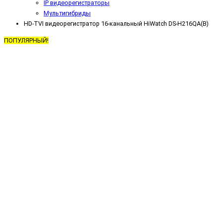
IP видеорегистраторы
Мультигибриды
HD-TVI видеорегистратор 16-канальный HiWatch DS-H216QA(B)
ПОПУЛЯРНЫЙ!