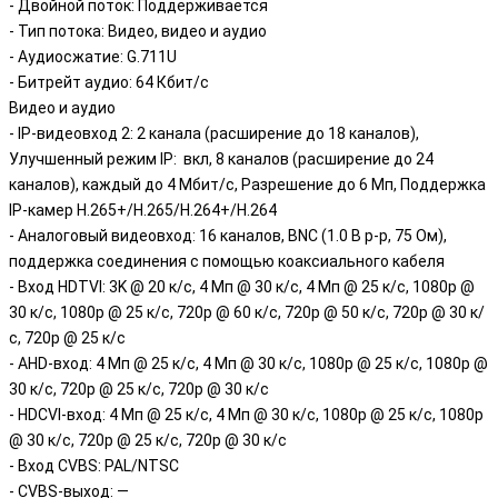
- Двойной поток: Поддерживается
- Тип потока: Видео, видео и аудио
- Аудиосжатие: G.711U
- Битрейт аудио: 64 Кбит/с
Видео и аудио
- IP-видеовход 2: 2 канала (расширение до 18 каналов),
Улучшенный режим IP: вкл, 8 каналов (расширение до 24
каналов), каждый до 4 Мбит/с, Разрешение до 6 Mп, Поддержка
IP-камер H.265+/H.265/H.264+/H.264
- Аналоговый видеовход: 16 каналов, BNC (1.0 В p-p, 75 Ом),
поддержка соединения с помощью коаксиального кабеля
- Вход HDTVI: 3K @ 20 к/с, 4 Мп @ 30 к/с, 4 Мп @ 25 к/с, 1080p @
30 к/с, 1080p @ 25 к/с, 720p @ 60 к/с, 720p @ 50 к/с, 720p @ 30 к/
с, 720p @ 25 к/с
- AHD-вход: 4 Мп @ 25 к/с, 4 Мп @ 30 к/с, 1080p @ 25 к/с, 1080p @
30 к/с, 720p @ 25 к/с, 720p @ 30 к/с
- HDCVI-вход: 4 Мп @ 25 к/с, 4 Мп @ 30 к/с, 1080p @ 25 к/с, 1080p
@ 30 к/с, 720p @ 25 к/с, 720p @ 30 к/с
- Вход CVBS: PAL/NTSC
- CVBS-выход: —