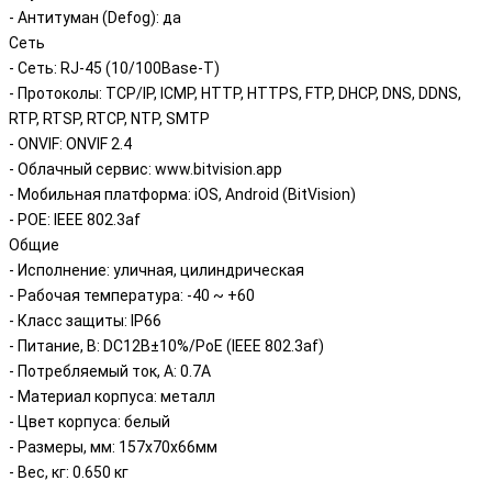
- Антитуман (Defog): да
Сеть
- Сеть: RJ-45 (10/100Base-T)
- Протоколы: TCP/IP, ICMP, HTTP, HTTPS, FTP, DHCP, DNS, DDNS,
RTP, RTSP, RTCP, NTP, SMTP
- ONVIF: ONVIF 2.4
- Облачный сервис: www.bitvision.app
- Мобильная платформа: iOS, Android (BitVision)
- POE: IEEE 802.3af
Общие
- Исполнение: уличная, цилиндрическая
- Рабочая температура: -40 ~ +60
- Класс защиты: IP66
- Питание, В: DC12В±10%/PoE (IEEE 802.3af)
- Потребляемый ток, А: 0.7А
- Материал корпуса: металл
- Цвет корпуса: белый
- Размеры, мм: 157х70x66мм
- Вес, кг: 0.650 кг