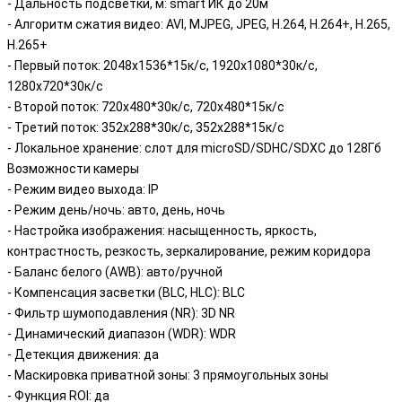
- Дальность подсветки, м: smart ИК до 20м
- Алгоритм сжатия видео: AVI, MJPEG, JPEG, H.264, H.264+, H.265,
H.265+
- Первый поток: 2048х1536*15к/с, 1920х1080*30к/с,
1280х720*30к/с
- Второй поток: 720х480*30к/с, 720х480*15к/с
- Третий поток: 352х288*30к/с, 352x288*15к/с
- Локальное хранение: слот для microSD/SDHC/SDXC до 128Гб
Возможности камеры
- Режим видео выхода: IP
- Режим день/ночь: авто, день, ночь
- Настройка изображения: насыщенность, яркость,
контрастность, резкость, зеркалирование, режим коридора
- Баланс белого (AWB): авто/ручной
- Компенсация засветки (BLC, HLC): BLC
- Фильтр шумоподавления (NR): 3D NR
- Динамический диапазон (WDR): WDR
- Детекция движения: да
- Маскировка приватной зоны: 3 прямоугольных зоны
- Функция ROI: да