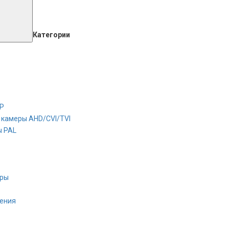
Категории
IP
камеры AHD/CVI/TVI
ы PAL
оры
ения