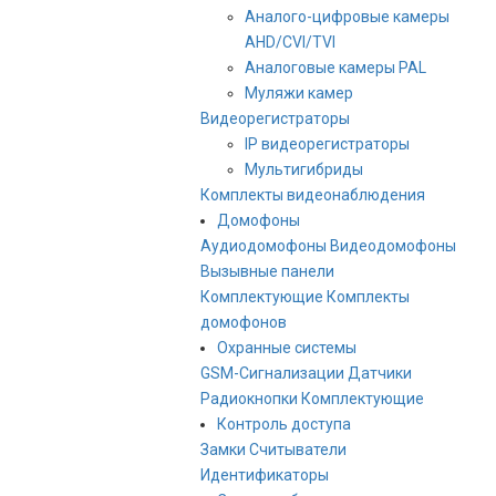
Аналого-цифровые камеры
AHD/CVI/TVI
Аналоговые камеры PAL
Муляжи камер
Видеорегистраторы
IP видеорегистраторы
Мультигибриды
Комплекты видеонаблюдения
Домофоны
Аудиодомофоны
Видеодомофоны
Вызывные панели
Комплектующие
Комплекты
домофонов
Охранные системы
GSM-Сигнализации
Датчики
Радиокнопки
Комплектующие
Контроль доступа
Замки
Считыватели
Идентификаторы