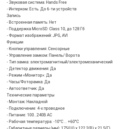
- Звуковая система: Hands Free
- Интерком: Есть. До 6-ти устройств
Запись
- Встроенная память: Нет
- Поддержка MicroSD: Class 10, до 128 Гб
- Формат изображений: JPG, AVI
Функции
- Кнопки управления: Сенсорные
- Управление замком: Панель/ Ворота
- Тип замка: электромагнитный/электромеханический
- Детектор движения: Да
- Режим «Монитор»: Да
- Часы/Фоторамка: Да
- Автоответчик: Да
Технические параметры
- Монтаж: Накладной
- Подключение: 4-х проводное
- Питание: 100…240В AC
- Рабочая температура: -10°C … +60°C
- Габаритные размеры (мм): 175(Ш) х 122,2(В) х 21,5(Г)