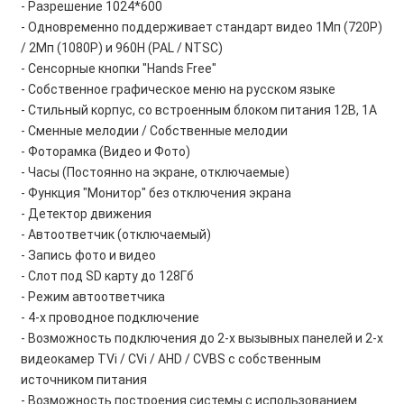
- Разрешение 1024*600
- Одновременно поддерживает стандарт видео 1Мп (720P)
/ 2Мп (1080P) и 960H (PAL / NTSC)
- Сенсорные кнопки "Hands Free"
- Собственное графическое меню на русском языке
- Стильный корпус, со встроенным блоком питания 12В, 1А
- Сменные мелодии / Собственные мелодии
- Фоторамка (Видео и Фото)
- Часы (Постоянно на экране, отключаемые)
- Функция "Монитор" без отключения экрана
- Детектор движения
- Автоответчик (отключаемый)
- Запись фото и видео
- Слот под SD карту до 128Гб
- Режим автоответчика
- 4-х проводное подключение
- Возможность подключения до 2-х вызывных панелей и 2-х
видеокамер TVi / CVi / AHD / CVBS с собственным
источником питания
- Возможность построения системы с использованием