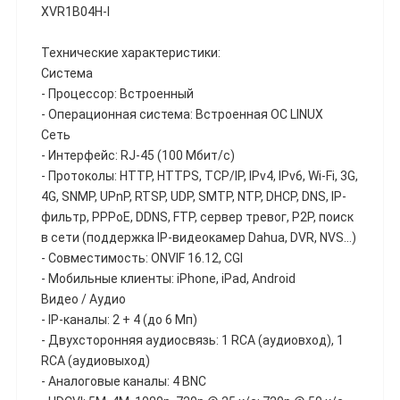
XVR1B04H-I
Технические характеристики:
Система
- Процессор: Встроенный
- Операционная система: Встроенная ОС LINUX
Сеть
- Интерфейс: RJ-45 (100 Мбит/с)
- Протоколы: HTTP, HTTPS, TCP/IP, IPv4, IPv6, Wi-Fi, 3G,
4G, SNMP, UPnP, RTSP, UDP, SMTP, NTP, DHCP, DNS, IP-
фильтр, PPPoE, DDNS, FTP, сервер тревог, P2P, поиск
в сети (поддержка IP-видеокамер Dahua, DVR, NVS…)
- Совместимость: ONVIF 16.12, CGI
- Мобильные клиенты: iPhone, iPad, Android
Видео / Аудио
- IP-каналы: 2 + 4 (до 6 Мп)
- Двухсторонняя аудиосвязь: 1 RCA (аудиовход), 1
RCA (аудиовыход)
- Аналоговые каналы: 4 BNC