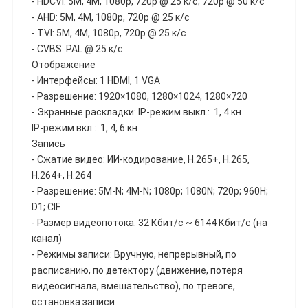
- HDCVI: 5M, 4M, 1080p, 720p @ 25 к/c; 720p @ 50 к/c
- AHD: 5M, 4M, 1080p, 720p @ 25 к/c
- TVI: 5M, 4M, 1080p, 720p @ 25 к/c
- CVBS: PAL @ 25 к/c
Отображение
- Интерфейсы: 1 HDMI, 1 VGA
- Разрешение: 1920×1080, 1280×1024, 1280×720
- Экранные раскладки: IP-режим выкл.: 1, 4 кн
IP-режим вкл.: 1, 4, 6 кн
Запись
- Сжатие видео: ИИ-кодирование, H.265+, H.265,
H.264+, H.264
- Разрешение: 5M-N; 4M-N; 1080p; 1080N; 720p; 960H;
D1; CIF
- Размер видеопотока: 32 Кбит/с ~ 6144 Кбит/с (на
канал)
- Режимы записи: Вручную, непрерывный, по
расписанию, по детектору (движение, потеря
видеосигнала, вмешательство), по тревоге,
остановка записи